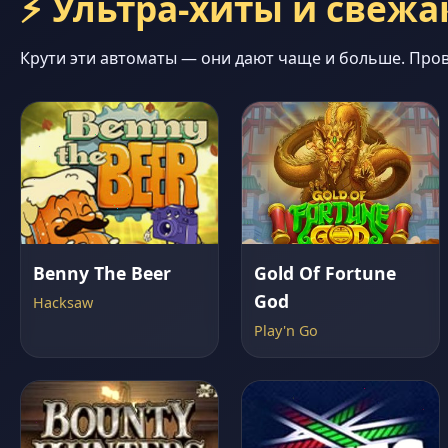
⚡ Ультра-хиты и свежа
Крути эти автоматы — они дают чаще и больше. Пров
Benny The Beer
Gold Of Fortune
God
Hacksaw
Play'n Go