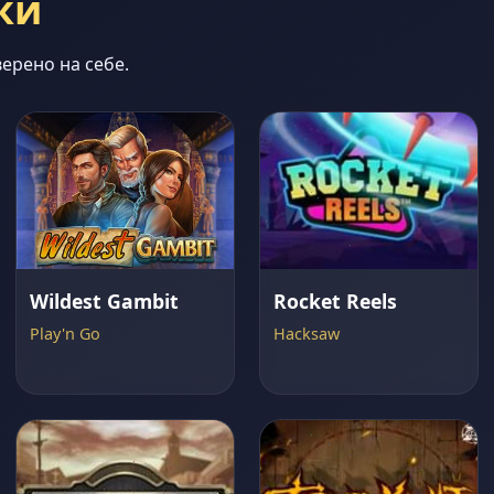
ки
ерено на себе.
Wildest Gambit
Rocket Reels
Play'n Go
Hacksaw