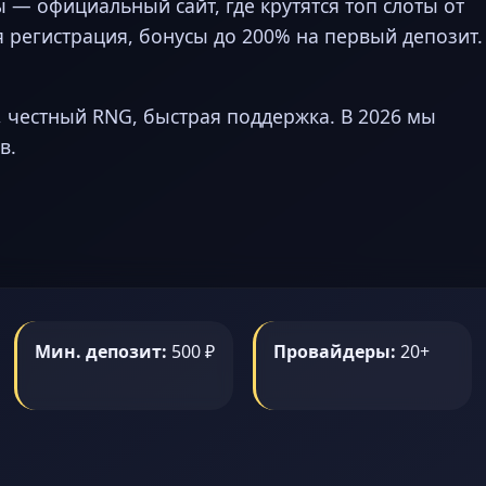
— официальный сайт, где крутятся топ слоты от
ая регистрация, бонусы до 200% на первый депозит.
я, честный RNG, быстрая поддержка. В 2026 мы
в.
Мин. депозит:
500 ₽
Провайдеры:
20+