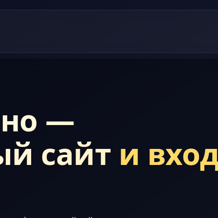
ино —
ый сайт
и вхо