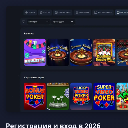
Регистрация и вход в 2026